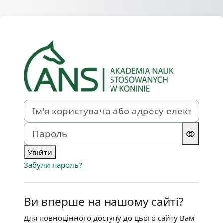
Перейти до головного вмісту
Увійти до MOOD
Пропустити створення нового екаунту
Ім'я користувача або адресу електронної пошти
Пароль
Увійти
Забули пароль?
Ви вперше на нашому сайті?
Для повноцінного доступу до цього сайту Вам