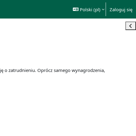
Polski ‎(pl)‎
Zaloguj się
Otw
zję o zatrudnieniu. Oprócz samego wynagrodzenia,