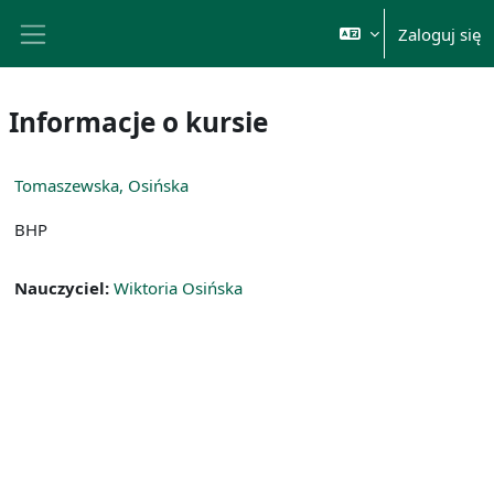
Przejdź do głównej zawartości
Zaloguj się
Panel boczny
Informacje o kursie
Tomaszewska, Osińska
BHP
Nauczyciel:
Wiktoria Osińska