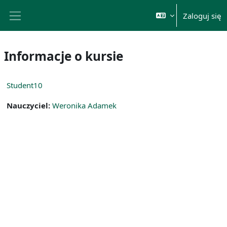
Przejdź do głównej zawartości
Zaloguj się
Panel boczny
Informacje o kursie
Student10
Nauczyciel:
Weronika Adamek