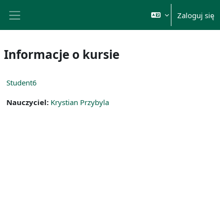
Przejdź do głównej zawartości
Zaloguj się
Panel boczny
Informacje o kursie
Student6
Nauczyciel:
Krystian Przybyla