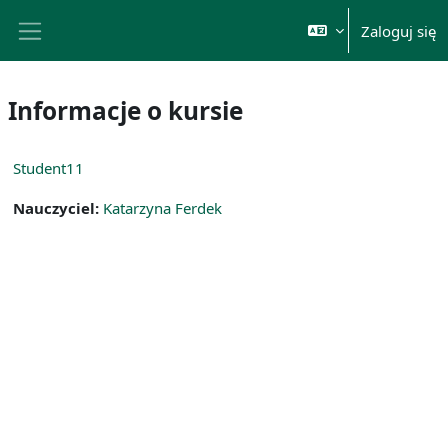
Przejdź do głównej zawartości
Zaloguj się
Panel boczny
Informacje o kursie
Student11
Nauczyciel:
Katarzyna Ferdek