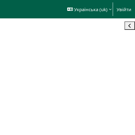
Українська ‎(uk)‎
Увійти
Від