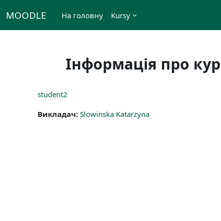
Перейти до головного вмісту
MOODLE
На головну
Kursy
Інформація про кур
student2
Викладач:
Slowinska Katarzyna