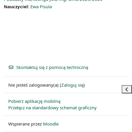
Nauczyciel:
Ewa Pisula
Skontaktuj się z pomocą techniczną
Nie jesteś zalogowany(a) (
Zaloguj się
)
Otw
Pobierz aplikację mobilną
Przełącz na standardowy schemat graficzny
Wspierane przez
Moodle