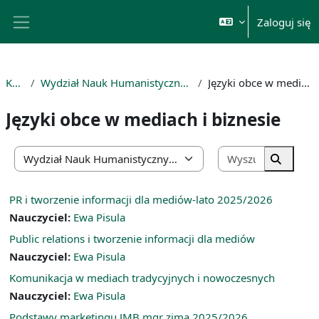
Przejdź do głównej zawartości
Zaloguj się
Panel boczny
Kursy
Wydział Nauk Humanistycznych i Społecznych
Języki obce w mediach i biznesie
Języki obce w mediach i biznesie
Wyszukaj k
Kategorie kursów
Wyszuka
PR i tworzenie informacji dla mediów-lato 2025/2026
Nauczyciel:
Ewa Pisula
Public relations i tworzenie informacji dla mediów
Nauczyciel:
Ewa Pisula
Komunikacja w mediach tradycyjnych i nowoczesnych
Nauczyciel:
Ewa Pisula
Podstawy marketingu JMB mgr zima 2025/2026