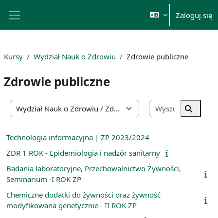
Przejdź do głównej zawartości
Zaloguj się
Panel boczny
Kursy
Wydział Nauk o Zdrowiu
Zdrowie publiczne
Zdrowie publiczne
Wyszukaj k
Kategorie kursów
Wyszuka
Technologia informacyjna | ZP 2023/2024
ZDR 1 ROK - Epidemiologia i nadzór sanitarny
Badania laboratoryjne, Przechowalnictwo Żywności,
Seminarium -I ROK ZP
Chemiczne dodatki do żywności oraz żywność
modyfikowana genetycznie - II ROK ZP