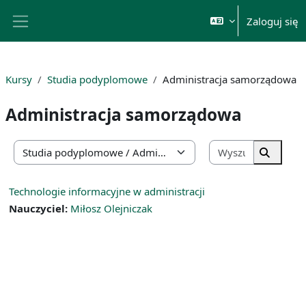
Przejdź do głównej zawartości
Zaloguj się
Panel boczny
Kursy
Studia podyplomowe
Administracja samorządowa
Administracja samorządowa
Wyszukaj k
Kategorie kursów
Wyszuka
Technologie informacyjne w administracji
Nauczyciel:
Miłosz Olejniczak