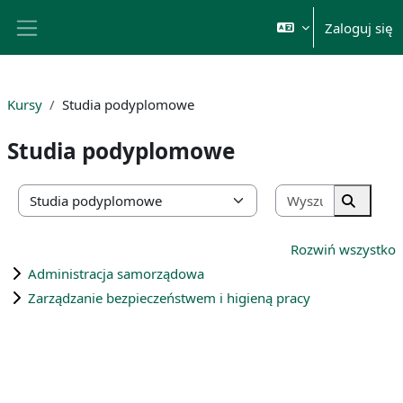
Przejdź do głównej zawartości
Zaloguj się
Panel boczny
Kursy
Studia podyplomowe
Studia podyplomowe
Wyszukaj k
Kategorie kursów
Wyszuka
Rozwiń wszystko
Administracja samorządowa
Zarządzanie bezpieczeństwem i higieną pracy