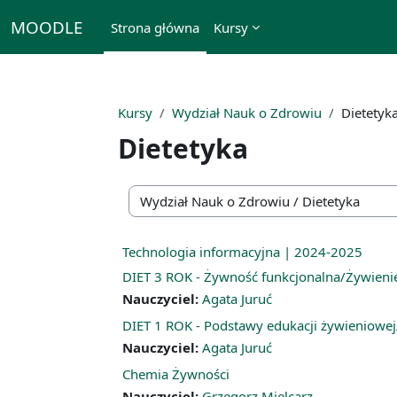
Przejdź do głównej zawartości
MOODLE
Strona główna
Kursy
Kursy
Wydział Nauk o Zdrowiu
Dietetyk
Dietetyka
Kategorie kursów
Technologia informacyjna | 2024-2025
DIET 3 ROK - Żywność funkcjonalna/Żywieni
Nauczyciel:
Agata Juruć
DIET 1 ROK - Podstawy edukacji żywieniowej
Nauczyciel:
Agata Juruć
Chemia Żywności
Nauczyciel:
Grzegorz Mielcarz